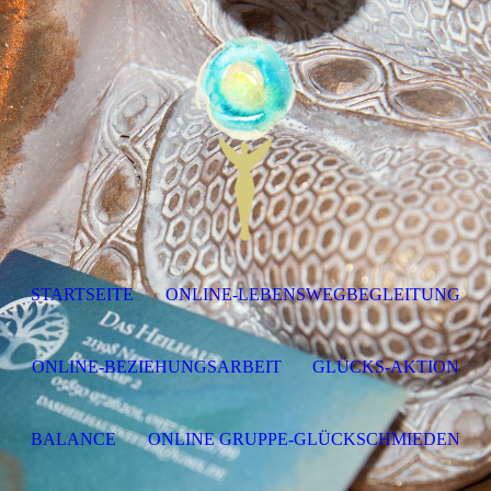
STARTSEITE
ONLINE-LEBENSWEGBEGLEITUNG
ONLINE-BEZIEHUNGSARBEIT
GLÜCKS-AKTION
BALANCE
ONLINE GRUPPE-GLÜCKSCHMIEDEN